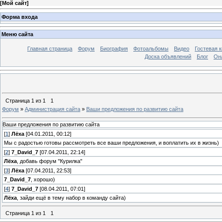
[
Мой сайт
]
Форма входа
Меню сайта
Главная страница
Форум
Биография
Фотоальбомы
Видео
Гостевая к
Доска объявлений
Блог
Он
Страница
1
из
1
1
Форум
»
Администрация сайта
»
Ваши предложения по развитию сайта
Ваши предложения по развитию сайта
[
1
]
Лёха
[04.01.2011, 00:12]
Мы с радостью готовы рассмотреть все ваши предложения, и воплатить их в жизнь)
[
2
]
7_David_7
[07.04.2011, 22:14]
Лёха
, добавь форум "Курилка"
[
3
]
Лёха
[07.04.2011, 22:53]
7_David_7
, хорошо)
[
4
]
7_David_7
[08.04.2011, 07:01]
Лёха
, зайди ещё в тему набор в команду сайта)
Страница
1
из
1
1