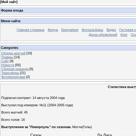
[
Мой сайт
]
Форма входа
Меню сайта
Главная страница
Форум
Биография
Фотоальбомы
Видео
Гостевая к
Доска объявлений
Блог
Он
Categories
Обзоры матчей
[10]
Травмы
[14]
Сайт
[4]
Новости
[55]
Сборная команда
[5]
Трансферы
[21]
Фоторепортажи
[2]
Статистика выст
Подписал контракт: 14 августа 2004 года
Выступал под номером: №11 (2004-2005 года)
Всего матчей: 45
Всего голов: 16
Выступления за "Ливерпуль" по сезонам.
Матчи(Голы)
Сезон
Ла Лига