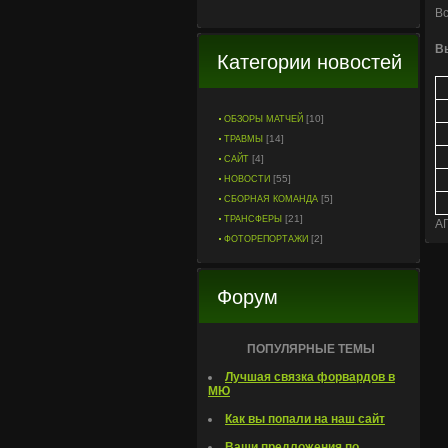
Вс
В
Категории новостей
[10]
ОБЗОРЫ МАТЧЕЙ
[14]
ТРАВМЫ
[4]
САЙТ
[55]
НОВОСТИ
[5]
СБОРНАЯ КОМАНДА
[21]
ТРАНСФЕРЫ
АП
[2]
ФОТОРЕПОРТАЖИ
Форум
ПОПУЛЯРНЫЕ ТЕМЫ
Лучшая связка форвардов в
МЮ
Как вы попали на наш сайт
Ваши предложения по