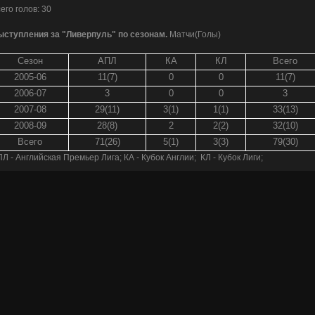
его голов: 30
ыступления за "Ливерпуль" по сезонам.
Матчи(Голы)
Сезон
АПЛ
КА
КЛ
Всего
2005-06
11(7)
0
0
11(7)
2006-07
3
0
0
3
2007-08
29(11)
3(1)
1(1)
33(13)
2008-09
28(8)
2
2(2)
32(10)
Всего
71(26)
5(1)
3(3)
79(30)
Л - Английская Премьер Лига; КА - Кубок Англии; КЛ - Кубок Лиги;