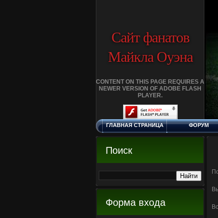
Сайт фанатов
Майкла Оуэна
CONTENT ON THIS PAGE REQUIRES A
NEWER VERSION OF ADOBE FLASH
PLAYER.
ГЛАВНАЯ СТРАНИЦА
ФОРУМ
ЧЕТВЕРГ, 6.8.2026
ОБРАТНАЯ СВЯЗЬ
LIVERPOOL
Поиск
ОНЛАЙН ИГРЫ
FAQ
По
Вы
Форма входа
Вс