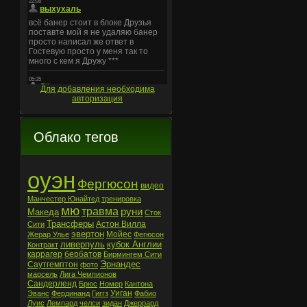
Для добавления необходима
авторизация
Облако тегов
оуэн
Фергюсон
видео
Манчестер Юнайтед
тренировка
мю
травма
руни
Македа
Сток
Трансферы
Астон Вилла
Сити
эвертон
Мойес
Жерар Улье
Фегюсон
ливерпуль
кубок Англии
Контракт
каррагер
бербатов
Бирмингем Сити
Эрнандес
Саутгемптон
фото
марсель
Лига Чемпионов
Сандерленд
Брюс
Номер
Кантона
Уиган
Эванс
Фердинанд
Гиггз
Фабио
Луис
Лемпард
челси
зидан
Джеррард