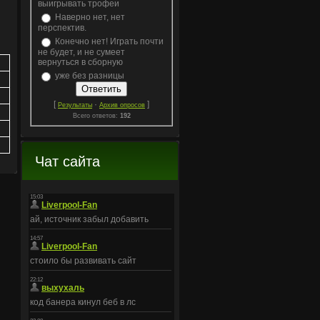
выигрывать трофеи
Наверно нет, нет
перспектив.
Конечно нет! Играть почти
не будет, и не сумеет
вернуться в сборную
уже без разницы
[
·
]
Результаты
Архив опросов
Всего ответов:
192
Чат сайта