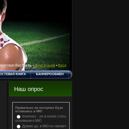
ветствую Вас
Гость
•
Регистрация
•
Вход
ОСТЕВАЯ КНИГА
БАННЕРООБМЕН
СКА ОБЪЯВЛЕНИЙ
БЛОГ
Наш опрос
Правильно ли поступил Оуэн
оставшись в МЮ
Конечно... он в силах стать
основным в МЮ
Думаю да, в МЮ он сможет