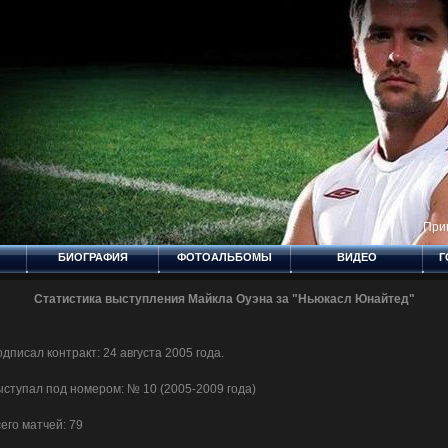
При
БИОГРАФИЯ
ФОТОАЛЬБОМЫ
ВИДЕО
Г
ТЕСТЫ
КАТАЛОГ ФАЙЛОВ
КАТАЛОГ САЙТОВ
ДО
Статистика выступления Майкла Оуэна за "Ньюкасл Юнайтед"
РЕАЛ
БИОГРАФИЯ -
НЬЮКАСЛ
дписал контракт: 24 августа 2005 года.
ступал под номером: № 10 (2005-2009 года)
его матчей: 79