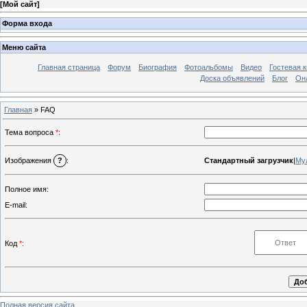
[
Мой сайт
]
Форма входа
Меню сайта
Главная страница
Форум
Биография
Фотоальбомы
Видео
Гостевая к
Доска объявлений
Блог
Он
Главная
» FAQ
Тема вопроса
*
:
Стандартный загрузчик
|
Му
Изображения
?
:
Полное имя:
E-mail:
Код
*
:
Полная версия сайта