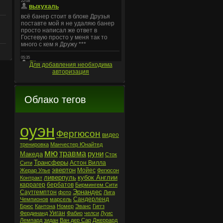
Для добавления необходима
авторизация
Облако тегов
оуэн
Фергюсон
видео
тренировка
Манчестер Юнайтед
мю
травма
руни
Македа
Сток
Трансферы
Астон Вилла
Сити
эвертон
Мойес
Жерар Улье
Фегюсон
ливерпуль
кубок Англии
Контракт
каррагер
бербатов
Бирмингем Сити
Эрнандес
Саутгемптон
фото
Лига
Сандерленд
Чемпионов
марсель
Брюс
Кантона
Номер
Эванс
Гиггз
Уиган
Фердинанд
Фабио
челси
Луис
Лемпард
зидан
Ван дер Сар
Джеррард