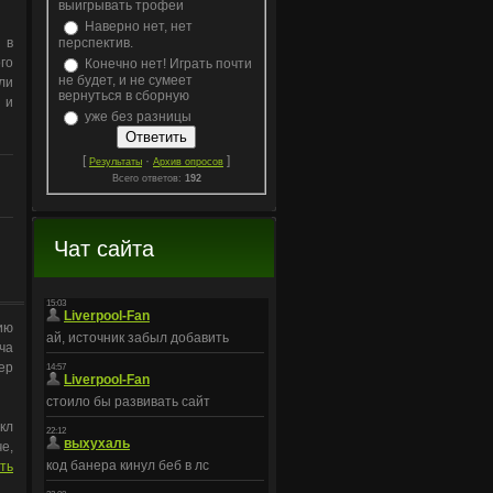
выигрывать трофеи
Наверно нет, нет
 в
перспектив.
го
Конечно нет! Играть почти
не будет, и не сумеет
ли
вернуться в сборную
 и
уже без разницы
[
·
]
Результаты
Архив опросов
Всего ответов:
192
Чат сайта
ию
ча
ер
кл
е,
ть