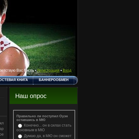
ветствую Вас
Гость
•
Регистрация
•
Вход
ОСТЕВАЯ КНИГА
БАННЕРООБМЕН
СКА ОБЪЯВЛЕНИЙ
БЛОГ
Наш опрос
Правильно ли поступил Оуэн
оставшись в МЮ
кл
Конечно... он в силах стать
ар
основным в МЮ
ое
Думаю да, в МЮ он сможет