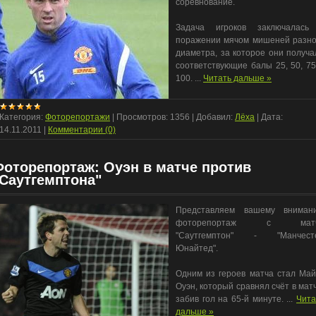
соревнование.
Задача игроков заключалась
поражении мячом мишеней разно
диаметра, за которое они получа
соответствующие балы 25, 50, 75
100.
...
Читать дальше »
Категория:
Фоторепортажи
|
Просмотров:
1356
|
Добавил:
Лёха
|
Дата:
14.11.2011
|
Комментарии (0)
Фоторепортаж: Оуэн в матче против
"Саутгемптона"
Представляем вашему вниман
фоторепортаж с мат
"Саутгемптон" - "Манчест
Юнайтед".
Одним из героев матча стал Май
Оуэн, который сравнял счёт в матч
забив гол на 65-й минуте.
...
Чита
дальше »