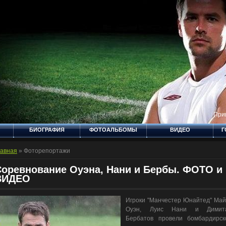
При
БИОГРАФИЯ
ФОТОАЛЬБОМЫ
ВИДЕО
Г
ТЕСТЫ
КАТАЛОГ ФАЙЛОВ
КАТАЛОГ САЙТОВ
ДО
лавная
»
Фоторепортажи
РЕАЛ
БИОГРАФИЯ -
НЬЮКАСЛ
Соревнование Оуэна, Нани и Бербы. ФОТО и
ВИДЕО
Игроки "Манчестер Юнайтед" Май
Оуэн, Луис Нани и Димит
Бербатов провели бомбардирск