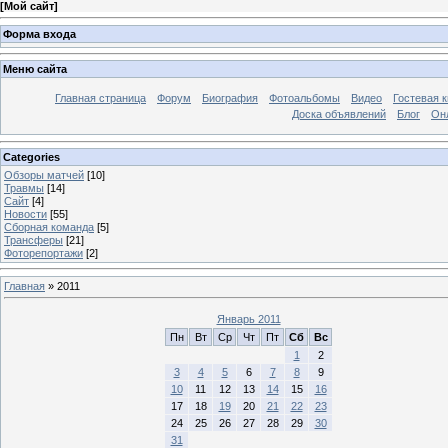
[
Мой сайт
]
Форма входа
Меню сайта
Главная страница
Форум
Биография
Фотоальбомы
Видео
Гостевая к
Доска объявлений
Блог
Он
Categories
Обзоры матчей
[10]
Травмы
[14]
Сайт
[4]
Новости
[55]
Сборная команда
[5]
Трансферы
[21]
Фоторепортажи
[2]
Главная
»
2011
Январь 2011
Пн
Вт
Ср
Чт
Пт
Сб
Вс
1
2
3
4
5
6
7
8
9
10
11
12
13
14
15
16
17
18
19
20
21
22
23
24
25
26
27
28
29
30
31