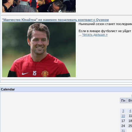
"Манчестер Юнайтед" не намерен продлевать контракт с Оуэном
Нынешний сезон станет последним
Если в январе футболист не уйдет
...
Читать дальше »
Calendar
Пн
Вт
3
4
10
11
17
18
24
25
31