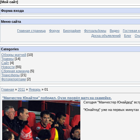
[
Мой сайт
]
Форма входа
Меню сайта
Главная страница
Форум
Биография
Фотоальбомы
Видео
Гостевая к
Доска объявлений
Блог
Он
Categories
Обзоры матчей
[10]
Травмы
[14]
Сайт
[4]
Новости
[55]
Сборная команда
[5]
Трансферы
[21]
Фоторепортажи
[2]
Главная
»
2011
»
Январь
»
01
"Манчестер Юнайтед" победил, Оуэн провёл матч на скамейке.
Сегодня "Манчестер Юнайдед" встр
"Юнайтед" уже на первых минутах